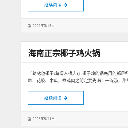
MANNER 嘉兴首店 去南湖天地“打
继续阅读
发
2026年5月3日
表
于：
海南正宗椰子鸡火锅
「萌哒哒椰子鸡(情人桥店)」椰子鸡的锅底用的都是
蹄、花胶、木瓜，煮鸡肉之前定要先喝上一碗汤，甜
海南正宗椰子鸡火锅
继续阅读
发
2026年5月1日
表