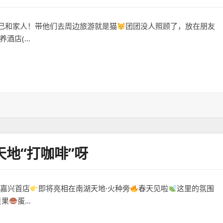
己和家人！带他们去周边旅游就是猫
团团没人照顾了，放在朋友
养酒店(…
吗？
天地“打咖啡”呀
啡嘉兴首店
即将亮相在南湖天地·火种旁
春天见啦
这里的氛围
贝果
蛋…