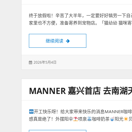
终于放假啦！辛苦了大半年，一定要好好犒劳一下自
家里也不方便，准备寄养到宠物店。「猫幼幼 猫咪寄
天津首家 | 五星级猫咪酒店，你造
继续阅读
发
2026年5月4日
表
于：
MANNER 嘉兴首店 去南湖
开工快乐呀！给大家带来快乐的消息MANNER咖
感真是绝了！外摆阳伞
喷泉
咖啡奶茶
阳光