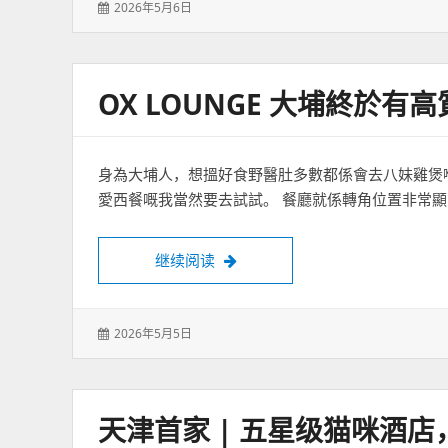
发
2026年5月6日
表
于：
OX LOUNGE 大埔終於有
身為大埔人，想搵好食野醫肚多數都係會去八妹雞煲
愛西餐嘅我當然要去試試。 餐廳就係轉角位置非常顯
Ox Lounge 大埔終於有高質嘅扒
继续阅读
发
2026年5月5日
表
于：
天津首家 | 五星级猫咪酒