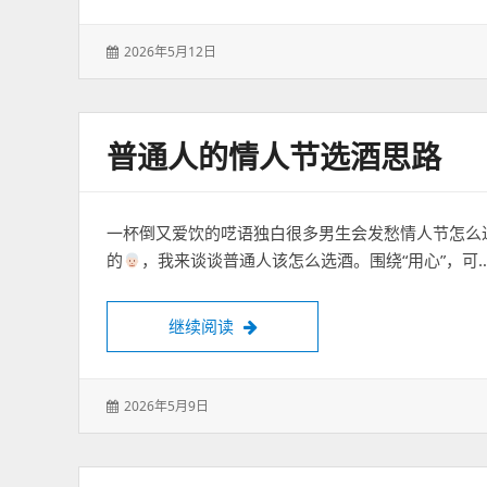
发
2026年5月12日
表
于：
普通人的情人节选酒思路
一杯倒又爱饮的呓语独白很多男生会发愁情人节怎么
的
，我来谈谈普通人该怎么选酒。围绕“用心”，可
普通人的情人节选酒思路
继续阅读
发
2026年5月9日
表
于：