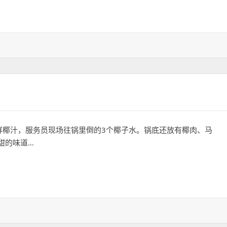
咖啡”呀
鲜椰汁，服务员现场往锅里倒的3个椰子水。锅底还放有椰肉、马
甜的味道…