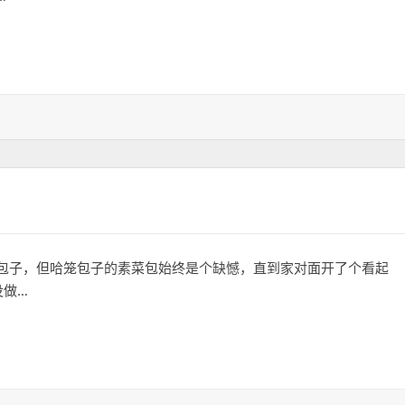
是粉色猫咪款
包子，但哈笼包子的素菜包始终是个缺憾，直到家对面开了个看起
没做…