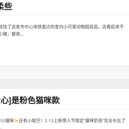
柔些
就找了这家市中心地铁直达的室内小可爱动物园逛逛。店看起来不
小猪，都很…
爱心]是粉色猫咪款
对小猫咪
还有小尾巴！2.13上新情人节限定“猫咪奶茶”完全长在了
…