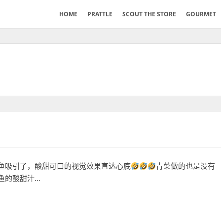
HOME
PRATTLE
SCOUT THE STORE
GOURMET
鱼吸引了，酸甜可口的视觉效果直达心底
青菜做的也是没有
鱼的酸甜汁…