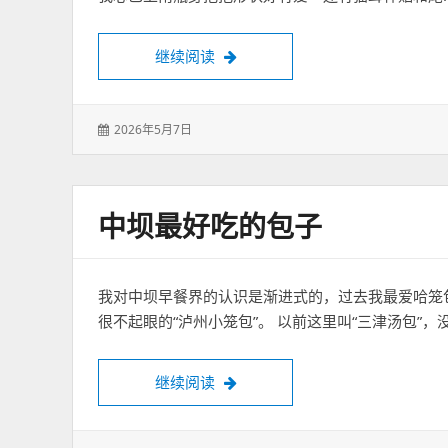
乐乐茶是懂妹子的 情人节[爱心]
继续阅读
发
2026年5月7日
表
于：
中坝最好吃的包子
我对中坝早餐界的认识是渐进式的，过去我最爱哈笼
很不起眼的“泸州小笼包”。 以前这里叫“三津汤包”，
中坝最好吃的包子
继续阅读