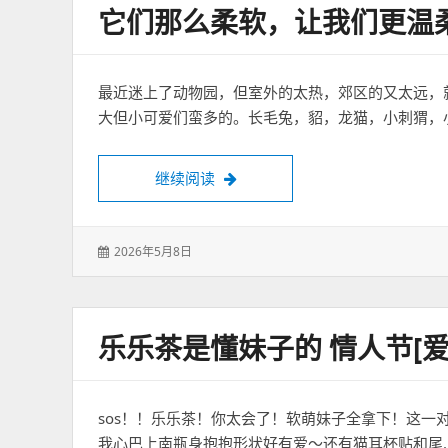
它们那么柔软，让我们更温
最近迷上了动物园，但室外的太热，郊区的又太远，
大但小可爱们蛮多的。长毛兔，貂，龙猫，小刺猬，
它们那么柔软，让我们更温柔些
继续阅读
发
2026年5月8日
表
于：
乐乐茶是懂妹子的 情人节[
sos！！乐乐茶！你太会了！软萌妹子全拿下！这一
我心巴上南瓶身抱抱形状好有爱～还有猫耳杯贴和尾