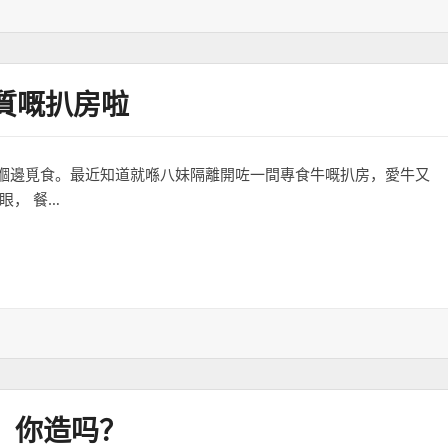
高質嘅扒房啦
嗰邊覓食。最近知道就喺八妹隔離開咗一間專食牛嘅扒房，愛牛又
眼， 餐…
房啦
店，你造吗？