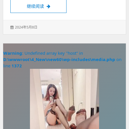
花都98场又解锁了新场景！
继续阅读
发
2024年5月8日
表
于：
Warning
: Undefined array key "host" in
D:\wwwroot\4_New\new60\wp-includes\media.php
on
line
1372