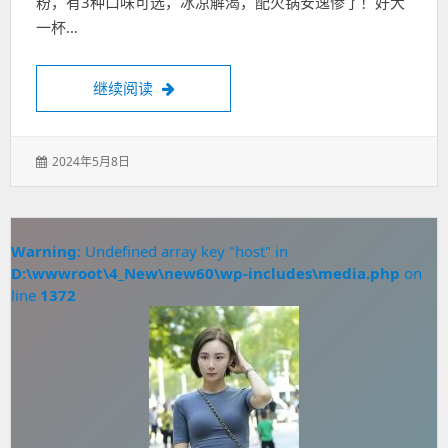
粉，有3种口味可选，冰凉解渴，配火锅安逸惨了！好大
一杯…
夏天来了，一定要试试广州水会95场
继续阅读
发
2024年5月8日
表
于：
Warning
: Undefined array key "host" in
D:\wwwroot\4_New\new60\wp-includes\media.php
on
line
1372