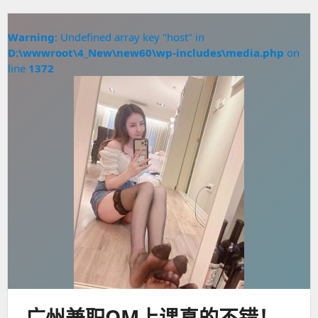
Warning
: Undefined array key "host" in
D:\wwwroot\4_New\new60\wp-includes\media.php
on
line
1372
广州兼职QM上课真的不错！