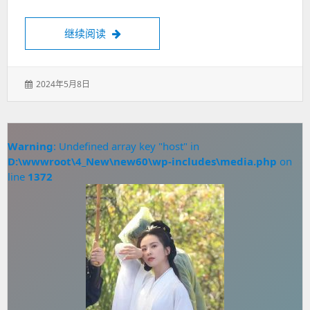
广州百花丛官网登录
继续阅读
发
2024年5月8日
表
于：
Warning
: Undefined array key "host" in
D:\wwwroot\4_New\new60\wp-includes\media.php
on
line
1372