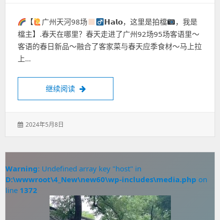
【
广州天河98场
𝗛𝗮𝗹𝗼，这里是拍檔
，我是
檔主】.春天在哪里？春天走进了广州92场95场客语里～
客语的春日新品～融合了客家菜与春天应季食材～马上拉
上…
原来藏在广州白云这家人气火爆的98场水疗
继续阅读
发
2024年5月8日
表
于：
Warning
: Undefined array key "host" in
D:\wwwroot\4_New\new60\wp-includes\media.php
on
line
1372