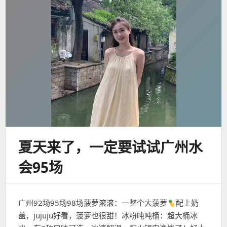
夏天来了，一定要试试广州水
会95场
广州92场95场98场菠萝滚滚：一整个大菠萝
配上奶
盖，jujuju好看，菠萝也很甜！冰粉吨吨桶：超大桶冰