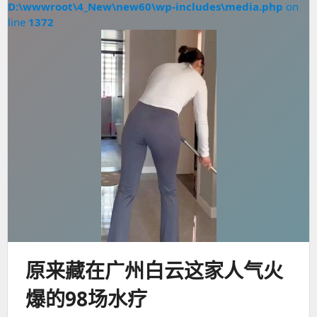
D:\wwwroot\4_New\new60\wp-includes\media.php
on
line
1372
原来藏在广州白云这家人气火
爆的98场水疗