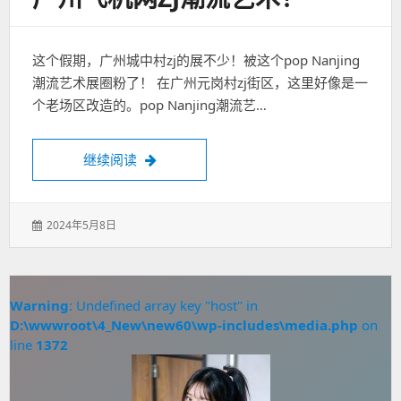
这个假期，广州城中村zj的展不少！被这个pop Nanjing
潮流艺术展圈粉了！ 在广州元岗村zj街区，这里好像是一
个老场区改造的。pop Nanjing潮流艺…
广州飞机网zj潮流艺术！
继续阅读
发
2024年5月8日
表
于：
Warning
: Undefined array key "host" in
D:\wwwroot\4_New\new60\wp-includes\media.php
on
line
1372