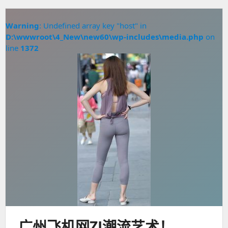
Warning
: Undefined array key "host" in
D:\wwwroot\4_New\new60\wp-includes\media.php
on
line
1372
广州飞机网ZJ潮流艺术！