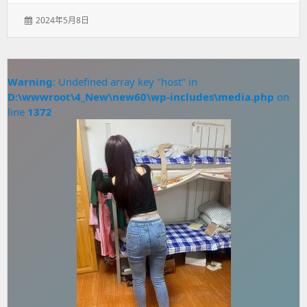
发
2024年5月8日
表
于：
Warning
: Undefined array key "host" in
D:\wwwroot\4_New\new60\wp-includes\media.php
on
line
1372