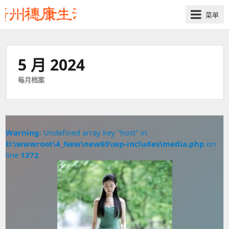
菜单
5 月 2024
每月档案
Warning
: Undefined array key "host" in
D:\wwwroot\4_New\new60\wp-includes\media.php
on
line
1372