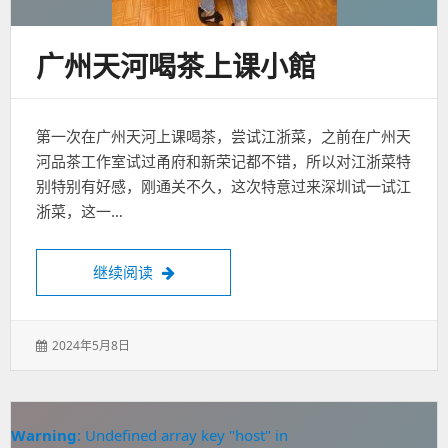
广州天河喝茶上课小館
第一次在广州天河上课喝茶，尝试江浙菜，之前在广州天
河品茶工作室试过甬府和新荣记都不错，所以对江浙菜特
别特别有好感，刚通关不久，这次特意过来深圳试一试江
浙菜，这一…
广州天河喝茶上课小館
继续阅读
发
2024年5月8日
表
于：
Warning
: Undefined array key "host" in