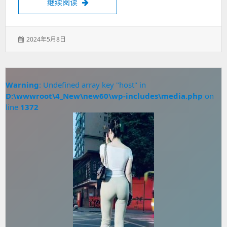
深圳福永桥头小巷子旅游攻略
3天2晚保姆
继续阅读
发
2024年5月8日
表
于：
Warning
: Undefined array key "host" in
D:\wwwroot\4_New\new60\wp-includes\media.php
on
line
1372