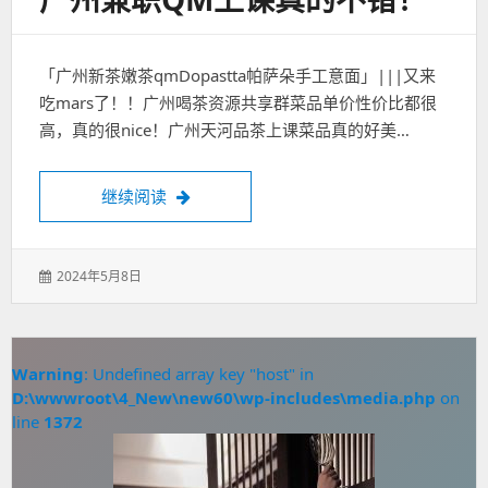
「广州新茶嫩茶qmDopastta帕萨朵手工意面」|||又来
吃mars了！！广州喝茶资源共享群菜品单价性价比都很
高，真的很nice！广州天河品茶上课菜品真的好美…
广州兼职qm上课真的不错！
继续阅读
发
2024年5月8日
表
于：
Warning
: Undefined array key "host" in
D:\wwwroot\4_New\new60\wp-includes\media.php
on
line
1372