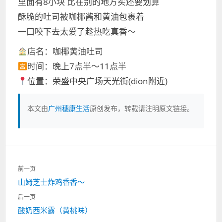
里面有8小块 比在别的地方买还要划算
酥脆的吐司被咖椰酱和黄油包裹着
一口咬下去太爱了趁热吃真香～
店名：咖椰黄油吐司
时间：晚上7点半～11点半
位置：荣盛中央广场天光街(dion附近)
本文由
广州穗康生活
原创发布，转载请注明原文链接。
文
前一页
章
上
山姆芝士炸鸡香香～
导
一
航
后一页
篇：
下
酸奶西米露（黄桃味）
一