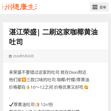
菜单
湛江荣盛| 二刷这家咖椰黄油
吐司
发
2026年5月26日
表
于：
来荣盛不要错过这家的吐司 就在Dion附近
他们家
三款口味的吐司 咖椰/柠檬/厚黄油
价格都在
10～12之间 价格优惠又好吃
.
厚黄油吐司
12r/份