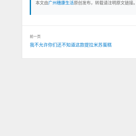
本文由
广州穗康生活
原创发布，转载请注明原文链接
文
前一页
章
上
我不允许你们还不知道这款提拉米苏蛋糕
导
一
航
篇：