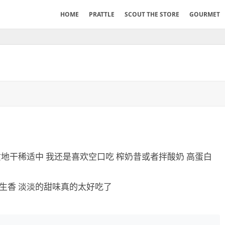
HOME
PRATTLE
SCOUT THE STORE
GOURMET
质地干稀适中 我还是喜欢空口吃 榨奶昔或者拌酸奶 高蛋白
花生香 淡淡的甜味真的太好吃了