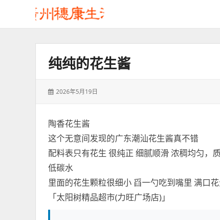
纯纯的花生酱
发
2026年5月19日
表
于：
陶香花生酱
这个无意间发现的广东潮汕花生酱真不错
配料表只有花生 很纯正 细腻顺滑 浓稠均匀，
低碳水
里面的花生颗粒很细小 舀一勺吃到嘴里 满口
「太阳树精品超市(力旺广场店)」